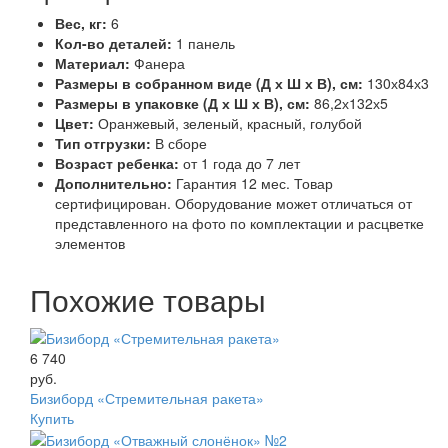
Вес, кг:
6
Кол-во деталей:
1 панель
Материал:
Фанера
Размеры в собранном виде (Д х Ш х В), см:
130х84х3
Размеры в упаковке (Д х Ш х В), см:
86,2х132х5
Цвет:
Оранжевый, зеленый, красный, голубой
Тип отгрузки:
В сборе
Возраст ребенка:
от 1 года до 7 лет
Дополнительно:
Гарантия 12 мес. Товар
сертифицирован. Оборудование может отличаться от
представленного на фото по комплектации и расцветке
элементов
Похожие товары
6 740
руб.
Бизиборд «Стремительная ракета»
Купить