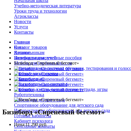
Начальная школа
Учебно-методическая литература
Уроки труда и технологии
Агроклассы
Новости
Услуги
Контакты
Главная
Главная
О нас
Каталог товаров
Каталог
Дошкольникам
Интерактивные учебные пособия
Бизиборды для детей
Мебель для учебных классов
Бизиборд «Сиреневый бегемот»
Интерактивные системы обучения, тестирования и голос
Учебные микроскопы
Дошкольникам
Образовательные системы
Учебники, книги, развивающие тетради, игры
Робототехника
Мебель для детского сада
Спортивное оборудование для детского сада
Интерактивное оборудование для детского сада
Бизиборд «Сиреневый бегемот»
Готовые кабинеты
Кабинет психолога
Цена:
11 290 руб.
Сенсорные комнаты