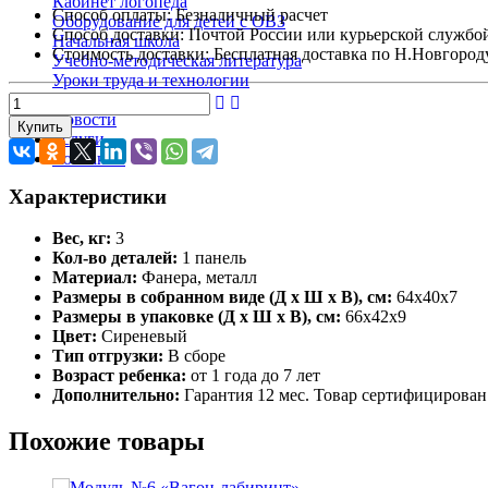
Кабинет логопеда
Способ оплаты:
Безналичный расчет
Оборудование для детей с ОВЗ
Способ доставки:
Почтой России или курьерской службо
Начальная школа
Стоимость доставки:
Бесплатная доставка по Н.Новгороду п
Учебно-методическая литература
Уроки труда и технологии
Агроклассы
Новости
Купить
Услуги
Контакты
Характеристики
Вес, кг:
3
Кол-во деталей:
1 панель
Материал:
Фанера, металл
Размеры в собранном виде (Д х Ш х В), см:
64х40х7
Размеры в упаковке (Д х Ш х В), см:
66х42х9
Цвет:
Сиреневый
Тип отгрузки:
В сборе
Возраст ребенка:
от 1 года до 7 лет
Дополнительно:
Гарантия 12 мес. Товар сертифицирован
Похожие товары