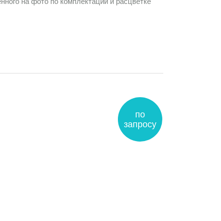
нного на фото по комплектации и расцветке
по
запросу