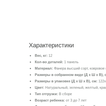
Характеристики
Вес, кг:
12
Кол-во деталей:
1 панель
Материал:
Фанера высший сорт, ковровое
Размеры в собранном виде (Д х Ш х В), 
Размеры в упаковке (Д х Ш х В), см:
122х
Цвет:
Натуральный, зеленый, желтый, крас
Тип отгрузки:
В сборе
Возраст ребенка:
от 3 до 7 лет