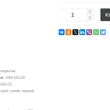
К
 покрытие
см:
100х10х120
102х12
ный, синий, черный