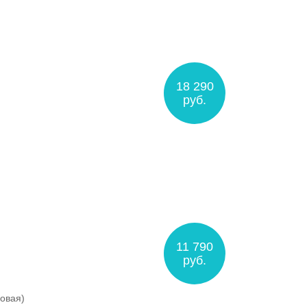
18 290
руб.
11 790
руб.
овая)