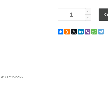
К
см:
80х35х266