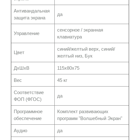
Антивандальная
да
защита экрана
сенсорное / экранная
Управление
клавиатура
синий/желтый верх, синий/
Цвет
желтый низ, Бук
ДхШхВ
115x80x75
Вес
45 кг
Соответствие
да
ФОП (ФГОС)
Программное
Комплект развивающих
обеспечение
программ "Волшебный Экран"
Аудио
да