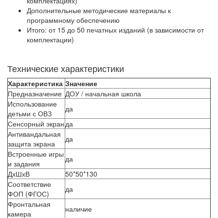
комплектациях)
Дополнительные методические материалы к
программному обеспечению
Итого: от 15 до 50 печатных изданий (в зависимости от
комплектации)
Технические характеристики
Характеристика
Значение
Предназначение
ДОУ / начальная школа
Использование
да
детьми с ОВЗ
Сенсорный экран
да
Антивандальная
да
защита экрана
Встроенные игры
да
и задания
ДхШхВ
50*50*130
Соответствие
да
ФОП (ФГОС)
Фронтальная
наличие
камера