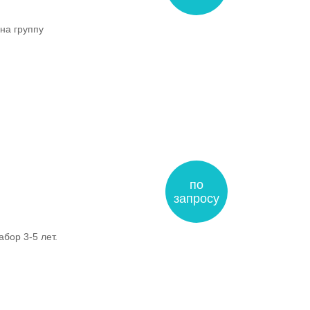
на группу
по
запросу
бор 3-5 лет.