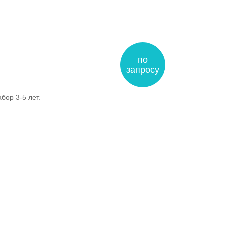
по
запросу
ор 3-5 лет.