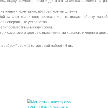
ь, лодку, самолет, поезд и др, а затем смешать элементы ра
кие навыки, фантазию, абстрактное мышление.
ой за счет магнитного притяжения, что делает сборку легко
вая невероятные устройства.
ери" совместимы между собой.
о и салатового цветов с вкраплениями красного и черного цвето
обери" серия 1 (стартовый набор) - 4 шт.