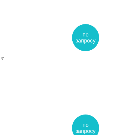
по
запросу
пу
по
запросу