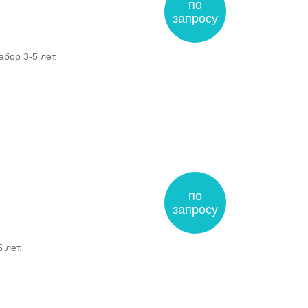
по
запросу
бор 3-5 лет.
по
запросу
 лет.