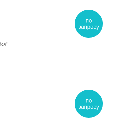
по
запросу
йся"
по
запросу