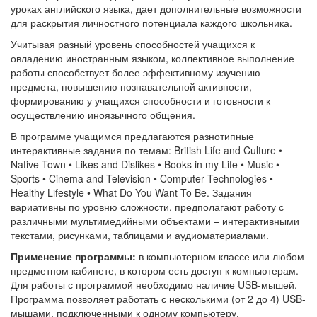
уроках английского языка, дает дополнительные возможности
для раскрытия личностного потенциала каждого школьника.
Учитывая разный уровень способностей учащихся к
овладению иностранным языком, коллективное выполнение
работы способствует более эффективному изучению
предмета, повышению познавательной активности,
формированию у учащихся способности и готовности к
осуществлению иноязычного общения.
В программе учащимся предлагаются разнотипные
интерактивные задания по темам: British Life and Culture •
Native Town • Likes and Dislikes • Books in my Life • Music •
Sports • Cinema and Television • Computer Technologies •
Healthy Lifestyle • What Do You Want To Be. Задания
вариативны по уровню сложности, предполагают работу с
различными мультимедийными объектами – интерактивными
текстами, рисунками, таблицами и аудиоматериалами.
Применение программы:
в компьютерном классе или любом
предметном кабинете, в котором есть доступ к компьютерам.
Для работы с программой необходимо наличие USB-мышей.
Программа позволяет работать с несколькими (от 2 до 4) USB-
мышами, подключенными к одному компьютеру.