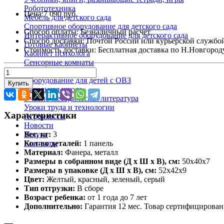
Робототехника
Цена:
7 090 руб.
Мебель для детского сада
Спортивное оборудование для детского сада
Способ оплаты:
Безналичный расчет
Интерактивное оборудование для детского сада
Способ доставки:
Почтой России или курьерской службо
Готовые кабинеты
Стоимость доставки:
Бесплатная доставка по Н.Новгороду п
Кабинет психолога
Сенсорные комнаты
Кабинет логопеда
Оборудование для детей с ОВЗ
Купить
Начальная школа
Учебно-методическая литература
Уроки труда и технологии
Характеристики
Агроклассы
Новости
Услуги
Вес, кг:
3
Контакты
Кол-во деталей:
1 панель
Материал:
Фанера, металл
Размеры в собранном виде (Д х Ш х В), см:
50х40х7
Размеры в упаковке (Д х Ш х В), см:
52х42х9
Цвет:
Желтый, красный, зеленый, серый
Тип отгрузки:
В сборе
Возраст ребенка:
от 1 года до 7 лет
Дополнительно:
Гарантия 12 мес. Товар сертифицирован