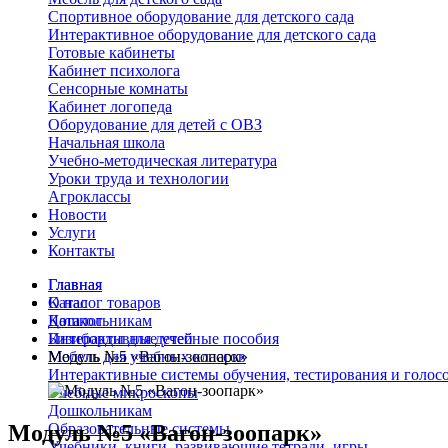
Спортивное оборудование для детского сада
Интерактивное оборудование для детского сада
Готовые кабинеты
Кабинет психолога
Сенсорные комнаты
Кабинет логопеда
Оборудование для детей с ОВЗ
Начальная школа
Учебно-методическая литература
Уроки труда и технологии
Агроклассы
Новости
Услуги
Контакты
Главная
Главная
О нас
Каталог товаров
Каталог
Дошкольникам
Интерактивные учебные пособия
Бизиборды для детей
Мебель для учебных классов
Модуль №5 «Вагон-зоопарк»
Интерактивные системы обучения, тестирования и голос
Учебные микроскопы
Дошкольникам
Модуль №5 «Вагон-зоопарк»
Образовательные системы
Учебники, книги, развивающие тетради, игры