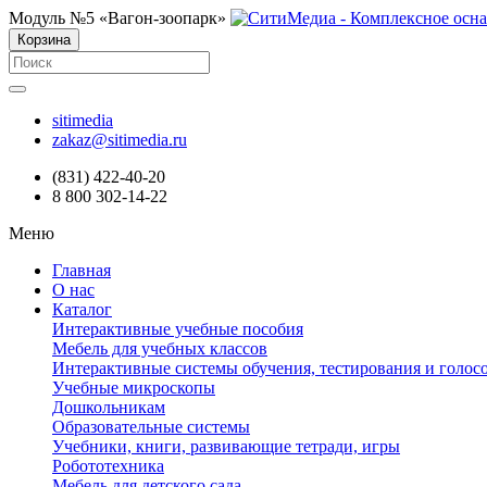
Модуль №5 «Вагон-зоопарк»
Корзина
sitimedia
zakaz@sitimedia.ru
(831) 422-40-20
8 800 302-14-22
Меню
Главная
О нас
Каталог
Интерактивные учебные пособия
Мебель для учебных классов
Интерактивные системы обучения, тестирования и голос
Учебные микроскопы
Дошкольникам
Образовательные системы
Учебники, книги, развивающие тетради, игры
Робототехника
Мебель для детского сада