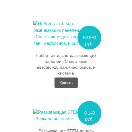
58 990
руб.
Набор тактильно-развивающих
панелей «Счастливое
детство»10 пан.+наст.основ. и
система
Купить
8 140
руб.
Развивающая STEM-панель