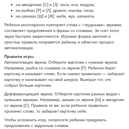
на звездочках [С] и [З]: лиса, оса, медуза;
на рыбках [Р] и [Л]: дракон, корова, пила;
на шишках [Ш] и [Ж]: жаба, жук, шахматы.
Ребенок многократно повторяет слова с «трудными» звуками,
составляет предложения и фразы со словами. За счет этого
звуки быстрее закрепляются. Игровая форма занятия и
простые правила понравятся ребенку и облегчат процесс
автоматизации.
Правила игры
Автоматизация звуков. Отберите карточки с нужным звуком.
Например, рыбок со словами со звуком [Р]. Ребенок берет
карточку и называет слово. Если сказал правильно — забирает
карточку и нанизывает на свой шнурок. Выиграл тот, кто
собрал больше карточек.
Дифференциация звуков. Отберите карточки разных видов с
нужными звуками. Например, шишки со звуком [Ш] и звездочки
со звуком [С]. Правила те же: если ребенок правильно
произнес слово, то забирает карточку себе.
Чтобы усложнить игру, попросите ребенка придумать
предложение с заданным словом.