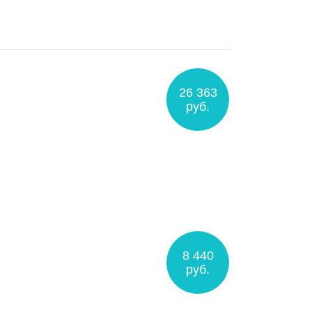
26 363
руб.
8 440
руб.