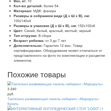
Вес, кг:
10
Кол-во деталей:
более 54
Материал:
МДФ, фанера
Размеры в собранном виде (Д х Ш х В), см:
100х140х4
Размеры в упаковке (Д х Ш х В), см:
152х102х6
Цвет:
Синий, белый, красный, желтый, черный
Тип отгрузки:
В сборе
Возраст ребенка:
от 3 до 7 лет
Дополнительно:
Гарантия 12 мес. Товар
сертифицирован. Оборудование может отличаться от
представленного на фото по комплектации и расцветке
элементов.
Похожие товары
3 240
руб.
Тактильно-развивающая панель-лабиринт «Маршруты»
Купить