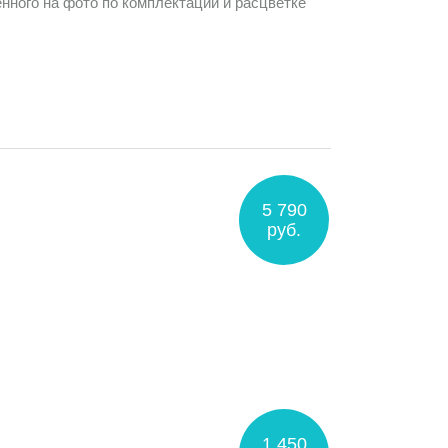
нного на фото по комплектации и расцветке
5 790
руб.
1 450