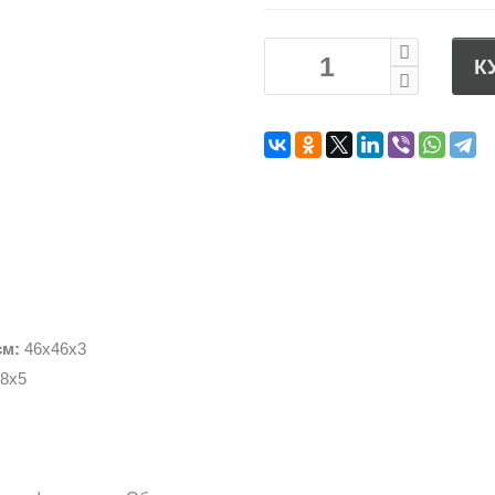
К
см:
46х46х3
8х5