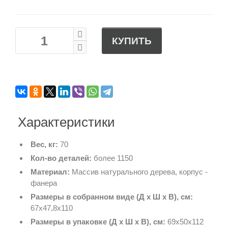
КУПИТЬ
Характеристики
Вес, кг:
70
Кол-во деталей:
более 1150
Материал:
Массив натурального дерева, корпус -
фанера
Размеры в собранном виде (Д х Ш х В), см:
67х47,8х110
Размеры в упаковке (Д х Ш х В), см:
69х50х112