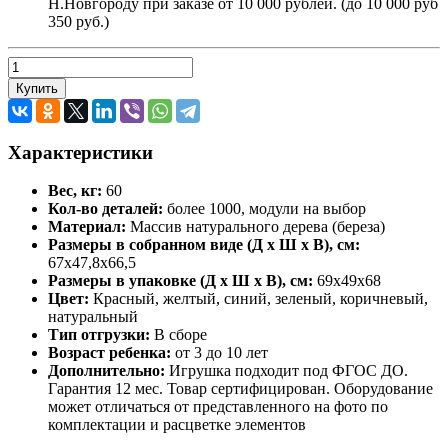
Н.Новгороду при заказе от 10 000 рублей. (до 10 000 руб
350 руб.)
Купить
Характеристики
Вес, кг:
60
Кол-во деталей:
более 1000, модули на выбор
Материал:
Массив натурального дерева (береза)
Размеры в собранном виде (Д х Ш х В), см:
67х47,8х66,5
Размеры в упаковке (Д х Ш х В), см:
69х49х68
Цвет:
Красный, желтый, синий, зеленый, коричневый,
натуральный
Тип отгрузки:
В сборе
Возраст ребенка:
от 3 до 10 лет
Дополнительно:
Игрушка подходит под ФГОС ДО.
Гарантия 12 мес. Товар сертифицирован. Оборудование
может отличаться от представленного на фото по
комплектации и расцветке элементов