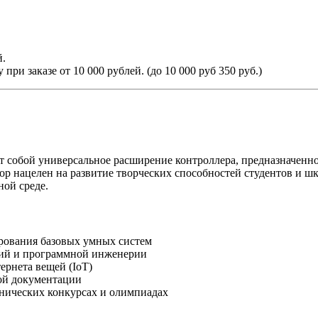
й.
ри заказе от 10 000 рублей. (до 10 000 руб 350 руб.)
т собой универсальное расширение контроллера, предназначенн
р нацелен на развитие творческих способностей студентов и ш
ой среде.
ирования базовых умных систем
гий и программной инженерии
рнета вещей (IoT)
ой документации
хнических конкурсах и олимпиадах