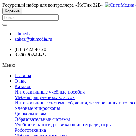
Ресурсный набор для контроллера «ЙоТик 32В»
Корзина
sitimedia
zakaz@sitimedia.ru
(831) 422-40-20
8 800 302-14-22
Меню
Главная
О нас
Каталог
Интерактивные учебные пособия
Мебель для учебных классов
Интерактивные системы обучения, тестирования и голос
Учебные микроскопы
Дошкольникам
Образовательные системы
Учебники, книги, развивающие тетради, игры
Робототехника
Мебель для детского сада