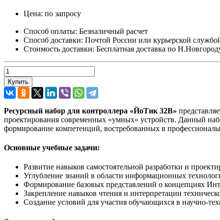
Цена:
по запросу
Способ оплаты:
Безналичный расчет
Способ доставки:
Почтой России или курьерской службо
Стоимость доставки:
Бесплатная доставка по Н.Новгороду п
Купить
Ресурсный набор для контроллера «ЙоТик 32В»
представляе
проектирования современных «умных» устройств. Данный набо
формирование компетенций, востребованных в профессиональн
Основные учебные задачи:
Развитие навыков самостоятельной разработки и проект
Углубление знаний в области информационных техноло
Формирование базовых представлений о концепциях Инте
Закрепление навыков чтения и интерпретации техническ
Создание условий для участия обучающихся в научно-те