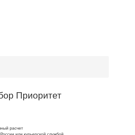
бор Приоритет
ный расчет
России или курьерской службой.