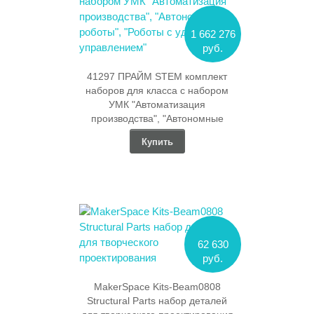
1 662 276
руб.
41297 ПРАЙМ STEM комплект
наборов для класса с набором
УМК "Автоматизация
производства", "Автономные
роботы", "Роботы с удаленным
Купить
управлением"
62 630
руб.
MakerSpace Kits-Beam0808
Structural Parts набор деталей