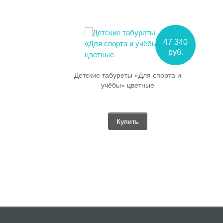
47 340
руб.
уреты «Для спорта и
бы» цветные
Купить