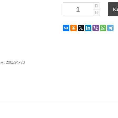
К
см:
200х34х30