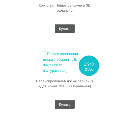
Нейротренажер и 3D
Балансир
Купить
2 940
руб.
чная доска-лабиринт
 №1» (натуральная)
Купить