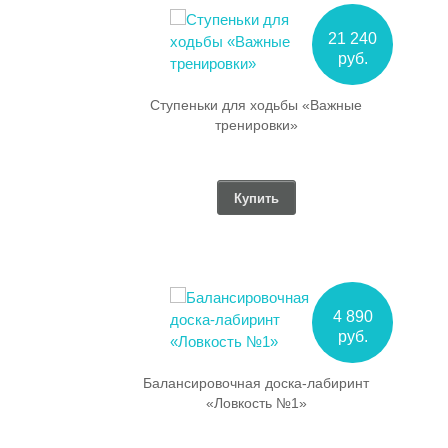
21 240
руб.
для ходьбы «Важные
ренировки»
Купить
4 890
руб.
чная доска-лабиринт
овкость №1»