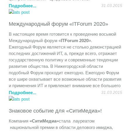
продемонстрирована возможность дистанционного
Подробнее...
31.03.2015
обучения и совместная работа над проектами.
Участники получили полезный практический опыт и
Международный форум «ITForum 2020»
удовольствие от общения.
В настоящее время готовится к проведению восьмой
Международный форум «
ITForum 2020
».
Ежегодный Форум является не столько демонстрацией
последних достижений ИТ, а, прежде всего, отражает
государственную политику и современные тенденции
развития общества. В Нижегородской области
подобный Форум проходит ежегодно. Ежегодно Форум
все шире охватывает все возможные области развития
и применения ИТ и привлекает внимание все большего
количества участников.
Подробнее...
31.03.2015
На Форуме представлен широкий спектр возможностей
Знаковое событие для «СитиМедиа»!
для организаций и участников. Мероприятия Форума
проходят в рамках тематических конференций,
Компания
«СитиМедиа»
стала лауреатом
«круглых столов», дискуссионных клубов, заседаний
национальной премии в области делового имиджа,
секций, будет организована стендовая экспозиция.