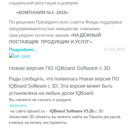
социальной репутации и доверия
http://itforum2020.ru/?id=6595
«КОМПАНИЯ №1 -2015»
Компания «
СитиМедиа
» (http://sitimedia.ru) является
По решению Президентского совета Фонда поддержки
техническим партнером данного мероприятия.
предпринимательских инициатив, компании
Приглашаем посетить стенд компании «
СитиМедиа
»,
присуждено почетное звание
«НАДЁЖНЫЙ
на котором мы представим новейшие интерактивные
ПОСТАВЩИК ПРОДУКЦИИ И УСЛУГ».
системы и оборудование:
Подробнее...
31.03.2015
Лауреаты Премии включены в Федеральный Реестр
- интерактивный стол
Elite
Board
Современный дизайн,
Надежных компаний, сформированного для органов
широкие возможности по демонстрации контента,
государственной и муниципальной власти и
обучению, совместной работе, доступная цена и
Новая версия ПО IQBoard Software с 3D
потребительского сектора России.
надежность.
Рады сообщить, что появилась
Новая версия ПО
Успехи компании были бы невозможны без
- 4К панель
Elite
Board
UHD
LH
-84
UT
6
Качество
IQBoard Software с 3D.
Эта версия может быть
внимательного и лояльного отношения к запросам
картинки и необъятные возможности применения в
установлена на любые доски
IQBoard
.
клиентов, высокой ответственности и
образовательном процессе, в сфере рекламы, в
Вы сможете ее скачать в разделе
профессионализма.
качестве демонстрационного оборудования, не оставит
Загрузить
Нам можно доверять!
вас равнодушными.
на сайте
iqboard
.
su
-
IQBoard Software V5.2b
с 3D
объектами.3D объекты вы можете найти на Панели ресурсов,
- напольная панель
PDSIZ
42
SWNOP
Внутреннее и
кликнув на иконку инструменты.
уличное исполнение, привлекательный дизайн,
качественное изображение, простота обслуживания и