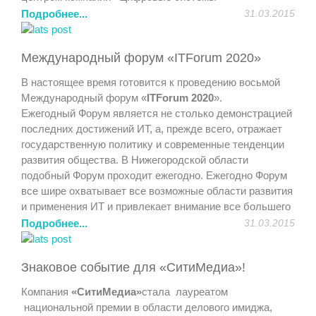
продемонстрирована возможность дистанционного
Подробнее...
31.03.2015
обучения и совместная работа над проектами.
Участники получили полезный практический опыт и
Международный форум «ITForum 2020»
удовольствие от общения.
В настоящее время готовится к проведению восьмой
Международный форум «
ITForum 2020
».
Ежегодный Форум является не столько демонстрацией
последних достижений ИТ, а, прежде всего, отражает
государственную политику и современные тенденции
развития общества. В Нижегородской области
подобный Форум проходит ежегодно. Ежегодно Форум
все шире охватывает все возможные области развития
и применения ИТ и привлекает внимание все большего
количества участников.
Подробнее...
31.03.2015
На Форуме представлен широкий спектр возможностей
Знаковое событие для «СитиМедиа»!
для организаций и участников. Мероприятия Форума
проходят в рамках тематических конференций,
Компания
«СитиМедиа»
стала лауреатом
«круглых столов», дискуссионных клубов, заседаний
национальной премии в области делового имиджа,
секций, будет организована стендовая экспозиция.