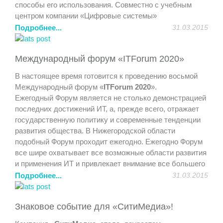
способы его использования. Совместно с учебным
центром компании «Цифровые системы»
продемонстрирована возможность дистанционного
Подробнее...
31.03.2015
обучения и совместная работа над проектами.
Участники получили полезный практический опыт и
Международный форум «ITForum 2020»
удовольствие от общения.
В настоящее время готовится к проведению восьмой
Международный форум «
ITForum 2020
».
Ежегодный Форум является не столько демонстрацией
последних достижений ИТ, а, прежде всего, отражает
государственную политику и современные тенденции
развития общества. В Нижегородской области
подобный Форум проходит ежегодно. Ежегодно Форум
все шире охватывает все возможные области развития
и применения ИТ и привлекает внимание все большего
количества участников.
Подробнее...
31.03.2015
На Форуме представлен широкий спектр возможностей
Знаковое событие для «СитиМедиа»!
для организаций и участников. Мероприятия Форума
проходят в рамках тематических конференций,