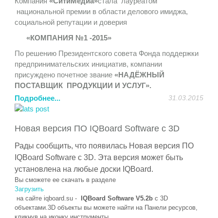
Компания
«СитиМедиа»
стала лауреатом
«круглых столов», дискуссионных клубов, заседаний
национальной премии в области делового имиджа,
секций, будет организована стендовая экспозиция.
социальной репутации и доверия
http://itforum2020.ru/?id=6595
«КОМПАНИЯ №1 -2015»
Компания «
СитиМедиа
» (http://sitimedia.ru) является
По решению Президентского совета Фонда поддержки
техническим партнером данного мероприятия.
предпринимательских инициатив, компании
Приглашаем посетить стенд компании «
СитиМедиа
»,
присуждено почетное звание
«НАДЁЖНЫЙ
на котором мы представим новейшие интерактивные
ПОСТАВЩИК ПРОДУКЦИИ И УСЛУГ».
системы и оборудование:
Подробнее...
31.03.2015
Лауреаты Премии включены в Федеральный Реестр
- интерактивный стол
Elite
Board
Современный дизайн,
Надежных компаний, сформированного для органов
широкие возможности по демонстрации контента,
государственной и муниципальной власти и
обучению, совместной работе, доступная цена и
Новая версия ПО IQBoard Software с 3D
потребительского сектора России.
надежность.
Рады сообщить, что появилась
Новая версия ПО
Успехи компании были бы невозможны без
- 4К панель
Elite
Board
UHD
LH
-84
UT
6
Качество
IQBoard Software с 3D.
Эта версия может быть
внимательного и лояльного отношения к запросам
картинки и необъятные возможности применения в
установлена на любые доски
IQBoard
.
клиентов, высокой ответственности и
образовательном процессе, в сфере рекламы, в
Вы сможете ее скачать в разделе
профессионализма.
качестве демонстрационного оборудования, не оставит
Загрузить
Нам можно доверять!
вас равнодушными.
на сайте
iqboard
.
su
-
IQBoard Software V5.2b
с 3D
объектами.3D объекты вы можете найти на Панели ресурсов,
- напольная панель
PDSIZ
42
SWNOP
Внутреннее и
кликнув на иконку инструменты.