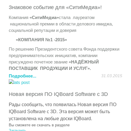
На Форуме представлен широкий спектр возможностей
Знаковое событие для «СитиМедиа»!
для организаций и участников. Мероприятия Форума
проходят в рамках тематических конференций,
Компания
«СитиМедиа»
стала лауреатом
«круглых столов», дискуссионных клубов, заседаний
национальной премии в области делового имиджа,
секций, будет организована стендовая экспозиция.
социальной репутации и доверия
http://itforum2020.ru/?id=6595
«КОМПАНИЯ №1 -2015»
Компания «
СитиМедиа
» (http://sitimedia.ru) является
По решению Президентского совета Фонда поддержки
техническим партнером данного мероприятия.
предпринимательских инициатив, компании
Приглашаем посетить стенд компании «
СитиМедиа
»,
присуждено почетное звание
«НАДЁЖНЫЙ
на котором мы представим новейшие интерактивные
ПОСТАВЩИК ПРОДУКЦИИ И УСЛУГ».
системы и оборудование:
Подробнее...
31.03.2015
Лауреаты Премии включены в Федеральный Реестр
- интерактивный стол
Elite
Board
Современный дизайн,
Надежных компаний, сформированного для органов
широкие возможности по демонстрации контента,
государственной и муниципальной власти и
обучению, совместной работе, доступная цена и
Новая версия ПО IQBoard Software с 3D
потребительского сектора России.
надежность.
Рады сообщить, что появилась
Новая версия ПО
Успехи компании были бы невозможны без
- 4К панель
Elite
Board
UHD
LH
-84
UT
6
Качество
IQBoard Software с 3D.
Эта версия может быть
внимательного и лояльного отношения к запросам
картинки и необъятные возможности применения в
установлена на любые доски
IQBoard
.
клиентов, высокой ответственности и
образовательном процессе, в сфере рекламы, в
Вы сможете ее скачать в разделе
профессионализма.
качестве демонстрационного оборудования, не оставит
Загрузить