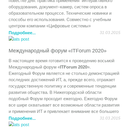
повестке дня: практика применения интерактивного
оборудования, документ–камер, систем опроса в
образовательном процессе. Технические новинки и
способы его использования. Совместно с учебным
центром компании «Цифровые системы»
продемонстрирована возможность дистанционного
Подробнее...
31.03.2015
обучения и совместная работа над проектами.
Участники получили полезный практический опыт и
Международный форум «ITForum 2020»
удовольствие от общения.
В настоящее время готовится к проведению восьмой
Международный форум «
ITForum 2020
».
Ежегодный Форум является не столько демонстрацией
последних достижений ИТ, а, прежде всего, отражает
государственную политику и современные тенденции
развития общества. В Нижегородской области
подобный Форум проходит ежегодно. Ежегодно Форум
все шире охватывает все возможные области развития
и применения ИТ и привлекает внимание все большего
количества участников.
Подробнее...
31.03.2015