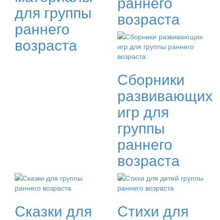
раннего
Ждем вас 15-17 апреля на Нижегородской ярмарке
для группы
с 10 до 17 часов.
возраста
раннего
возраста
Сборники
развивающих
игр для
группы
раннего
возраста
Сказки для
Стихи для