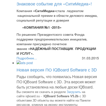
На Форуме представлен широкий спектр
Знаковое событие для «СитиМедиа»!
возможностей для организаций и участников.
Компания
«СитиМедиа»
стала лауреатом
Мероприятия Форума проходят в рамках
национальной премии в области делового имиджа,
тематических конференций, «круглых столов»,
социальной репутации и доверия
дискуссионных клубов, заседаний секций, будет
организована стендовая экспозиция.
«КОМПАНИЯ №1 -2015»
http://itforum2020.ru/?id=6595
По решению Президентского совета Фонда
Компания «
СитиМедиа
» (http://sitimedia.ru)
поддержки предпринимательских инициатив,
является техническим партнером данного
компании присуждено почетное
мероприятия.
звание
«НАДЁЖНЫЙ ПОСТАВЩИК ПРОДУКЦИИ
И УСЛУГ».
Приглашаем посетить стенд компании
Подробнее...
31.03.2015
«
СитиМедиа
», на котором мы представим
Лауреаты Премии включены в Федеральный Реестр
новейшие интерактивные системы и оборудование:
Надежных компаний, сформированного для
Новая версия ПО IQBoard Software с 3D
органов государственной и муниципальной власти и
- интерактивный стол
Elite
Board
Современный
потребительского сектора России.
дизайн, широкие возможности по демонстрации
Рады сообщить, что появилась
Новая версия
контента, обучению, совместной работе, доступная
Успехи компании были бы невозможны без
ПО IQBoard Software с 3D.
Эта версия может
цена и надежность.
внимательного и лояльного отношения к запросам
быть установлена на любые доски
IQBoard
.
клиентов, высокой ответственности и
- 4К панель
Elite
Board
UHD
LH
-84
UT
6
Качество
Вы сможете ее скачать в разделе
Загрузить
на
профессионализма.
картинки и необъятные возможности применения в
сайте
iqboard
.
su
-
IQBoard Software V5.2b
с 3D
образовательном процессе, в сфере рекламы, в
объектами.3D объекты вы можете найти на Панели
Нам можно доверять!
ресурсов, кликнув на иконку инструменты.
качестве демонстрационного оборудования, не