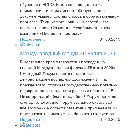
обучения в НИРО. В повестке дня: практика
применения интерактивного оборудования,
документ–камер, систем опроса в образовательном
процессе. Технические новинки и способы его
использования. Совместно с учебным центром
компании «Цифровые системы»
продемонстрирована возможность дистанционного
Подробнее...
31.03.2015
обучения и совместная работа над проектами.
Участники получили полезный практический опыт и
Международный форум «ITForum 2020»
удовольствие от общения.
В настоящее время готовится к проведению
восьмой Международный форум «
ITForum 2020
».
Ежегодный Форум является не столько
демонстрацией последних достижений ИТ, а,
прежде всего, отражает государственную политику
и современные тенденции развития общества. В
Нижегородской области подобный Форум проходит
ежегодно. Ежегодно Форум все шире охватывает
все возможные области развития и применения ИТ
и привлекает внимание все большего количества
участников.
Подробнее...
31.03.2015