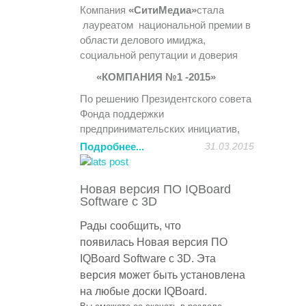
привлекает внимание все большего
Компания
«СитиМедиа»
стала
количества участников.
лауреатом национальной премии в
области делового имиджа,
На Форуме представлен широкий
социальной репутации и доверия
спектр возможностей для
«КОМПАНИЯ №1 -2015»
организаций и участников.
Мероприятия Форума проходят в
По решению Президентского совета
рамках тематических конференций,
Фонда поддержки
«круглых столов», дискуссионных
предпринимательских инициатив,
клубов, заседаний секций, будет
компании присуждено почетное
Подробнее...
31.03.2015
организована стендовая экспозиция.
звание
«НАДЁЖНЫЙ
ПОСТАВЩИК ПРОДУКЦИИ И
http://itforum2020.ru/?id=6595
Новая версия ПО IQBoard
УСЛУГ».
Software с 3D
Компания «
СитиМедиа
»
Лауреаты Премии включены в
(http://sitimedia.ru) является
Федеральный Реестр Надежных
Рады сообщить, что
техническим партнером данного
компаний, сформированного для
появилась
Новая версия ПО
мероприятия.
органов государственной и
IQBoard Software с 3D.
Эта
муниципальной власти и
Приглашаем посетить стенд
версия может быть установлена
потребительского сектора России.
компании «
СитиМедиа
», на котором
на любые доски
IQBoard
.
мы представим новейшие