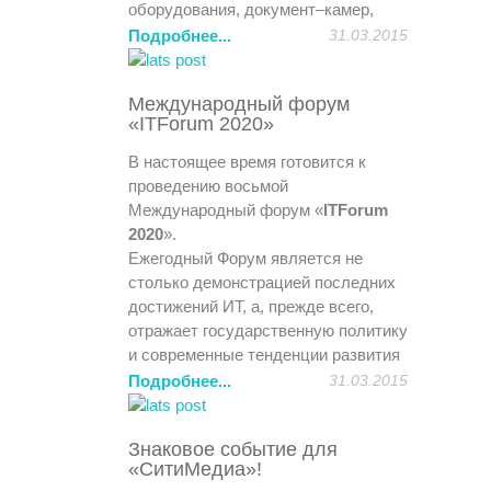
оборудования, документ–камер,
систем опроса в образовательном
Подробнее...
31.03.2015
процессе. Технические новинки и
способы его использования.
Международный форум
Совместно с учебным центром
«ITForum 2020»
компании «Цифровые системы»
продемонстрирована возможность
В настоящее время готовится к
дистанционного обучения и
проведению восьмой
совместная работа над проектами.
Международный форум «
ITForum
Участники получили полезный
2020
».
практический опыт и удовольствие
Ежегодный Форум является не
от общения.
столько демонстрацией последних
достижений ИТ, а, прежде всего,
отражает государственную политику
и современные тенденции развития
общества. В Нижегородской
Подробнее...
31.03.2015
области подобный Форум проходит
ежегодно. Ежегодно Форум все шире
Знаковое событие для
охватывает все возможные области
«СитиМедиа»!
развития и применения ИТ и