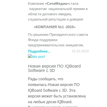
привлекает внимание все большего
Компания
«СитиМедиа»
стала
количества участников.
лауреатом национальной премии в
области делового имиджа,
На Форуме представлен широкий
социальной репутации и доверия
спектр возможностей для
«КОМПАНИЯ №1 -2015»
организаций и участников.
Мероприятия Форума проходят в
По решению Президентского совета
рамках тематических конференций,
Фонда поддержки
«круглых столов», дискуссионных
предпринимательских инициатив,
клубов, заседаний секций, будет
компании присуждено почетное
Подробнее...
31.03.2015
организована стендовая экспозиция.
звание
«НАДЁЖНЫЙ
ПОСТАВЩИК ПРОДУКЦИИ И
http://itforum2020.ru/?id=6595
Новая версия ПО IQBoard
УСЛУГ».
Software с 3D
Компания «
СитиМедиа
»
Лауреаты Премии включены в
(http://sitimedia.ru) является
Федеральный Реестр Надежных
Рады сообщить, что
техническим партнером данного
компаний, сформированного для
появилась
Новая версия ПО
мероприятия.
органов государственной и
IQBoard Software с 3D.
Эта
муниципальной власти и
Приглашаем посетить стенд
версия может быть установлена
потребительского сектора России.
компании «
СитиМедиа
», на котором
на любые доски
IQBoard
.
мы представим новейшие