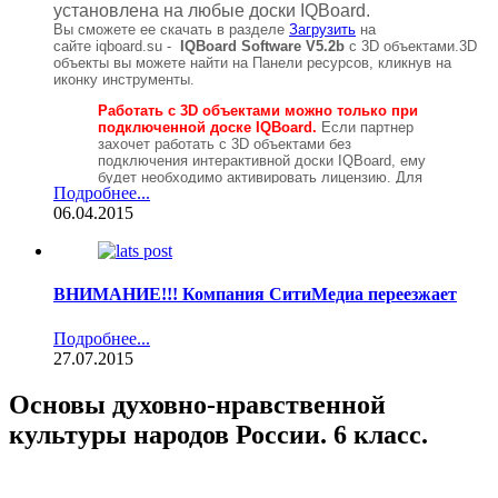
качественное изображение, простота обслуживания и
установлена на любые доски
IQBoard
.
настройки. Prestigio MultiBoard – лучшее решение для
Нам можно доверять!
Вы сможете ее скачать в разделе
Загрузить
на
бизнеса, образования и других сфер жизни. Сочетание
сайте
iqboard
.
su
-
IQBoard Software V5.2b
с 3D объектами.3D
высокой производительности, Full HD мультитач-экрана
объекты вы можете найти на Панели ресурсов, кликнув на
иконку инструменты.
и специальных приложений позволяет использовать
интерактивные возможности этого устройства для
Работать с 3D объектами можно только при
презентаций и эффективного взаимодействия между
подключенной доске IQBoard.
Если партнер
людьми, в том числе и дистанционного.
захочет работать с 3D объектами без
подключения интерактивной доски IQBoard, ему
будет необходимо активировать лицензию. Для
- WiFiоборудования мирового класса
UbiQuiti
Networks
,
Подробнее...
получения номера ключа менеджер по продажам
одного из ведущих разработчиков и производителей,
должен сообщить мне номер накладной, а я
06.04.2015
качественного беспроводного оборудования,
ответным письмом вышлю лицензионный ключ. То
открывающего широкие возможности построения сетей
есть схема та же, что и с детским софтом.
Если у
связи для операторов и частных клиентов.Лучшее на
партнеров будет желание добавить к уже
имеющимся 3
D
свои объекты,
сегодняшний день wifiоборудование по соотношение
ВНИМАНИЕ!!! Компания СитиМедиа переезжает
компания
IQBoard
сможет это сделать.
цена/качество.
Подробнее...
Ждем вас 15-17 апреля на Нижегородской ярмарке с 10
27.07.2015
до 17 часов.
Основы духовно-нравственной
культуры народов России. 6 класс.