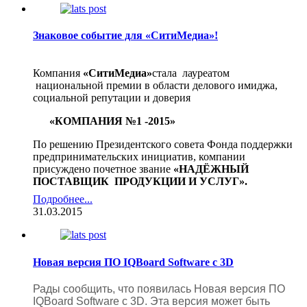
проходят в рамках тематических конференций,
«круглых столов», дискуссионных клубов, заседаний
секций, будет организована стендовая экспозиция.
Знаковое событие для «СитиМедиа»!
http://itforum2020.ru/?id=6595
Компания «
СитиМедиа
» (http://sitimedia.ru) является
Компания
«СитиМедиа»
стала лауреатом
техническим партнером данного мероприятия.
национальной премии в области делового имиджа,
социальной репутации и доверия
Приглашаем посетить стенд компании «
СитиМедиа
»,
на котором мы представим новейшие интерактивные
«КОМПАНИЯ №1 -2015»
системы и оборудование:
По решению Президентского совета Фонда поддержки
- интерактивный стол
Elite
Board
Современный дизайн,
предпринимательских инициатив, компании
широкие возможности по демонстрации контента,
присуждено почетное звание
«НАДЁЖНЫЙ
обучению, совместной работе, доступная цена и
ПОСТАВЩИК ПРОДУКЦИИ И УСЛУГ».
надежность.
Подробнее...
Лауреаты Премии включены в Федеральный Реестр
- 4К панель
Elite
Board
UHD
LH
-84
UT
6
Качество
31.03.2015
Надежных компаний, сформированного для органов
картинки и необъятные возможности применения в
государственной и муниципальной власти и
образовательном процессе, в сфере рекламы, в качестве
потребительского сектора России.
демонстрационного оборудования, не оставит вас
равнодушными.
Новая версия ПО IQBoard Software с 3D
Успехи компании были бы невозможны без
внимательного и лояльного отношения к запросам
- напольная панель
PDSIZ
42
SWNOP
Внутреннее и
Рады сообщить, что появилась
Новая версия ПО
клиентов, высокой ответственности и
уличное исполнение, привлекательный дизайн,
IQBoard Software с 3D.
Эта версия может быть
профессионализма.