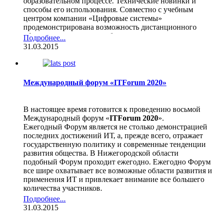
образовательном процессе. Технические новинки и
способы его использования. Совместно с учебным
центром компании «Цифровые системы»
продемонстрирована возможность дистанционного
обучения и совместная работа над проектами.
Подробнее...
Участники получили полезный практический опыт и
31.03.2015
удовольствие от общения.
Международный форум «ITForum 2020»
В настоящее время готовится к проведению восьмой
Международный форум «
ITForum 2020
».
Ежегодный Форум является не столько демонстрацией
последних достижений ИТ, а, прежде всего, отражает
государственную политику и современные тенденции
развития общества. В Нижегородской области
подобный Форум проходит ежегодно. Ежегодно Форум
все шире охватывает все возможные области развития и
применения ИТ и привлекает внимание все большего
количества участников.
Подробнее...
На Форуме представлен широкий спектр возможностей
31.03.2015
для организаций и участников. Мероприятия Форума