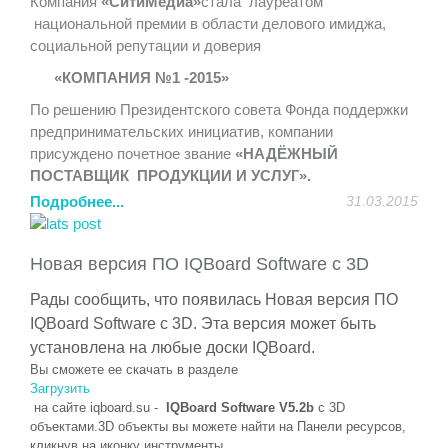
Компания
«СитиМедиа»
стала лауреатом
«круглых столов», дискуссионных клубов, заседаний
национальной премии в области делового имиджа,
секций, будет организована стендовая экспозиция.
социальной репутации и доверия
http://itforum2020.ru/?id=6595
«КОМПАНИЯ №1 -2015»
Компания «
СитиМедиа
» (http://sitimedia.ru) является
По решению Президентского совета Фонда поддержки
техническим партнером данного мероприятия.
предпринимательских инициатив, компании
Приглашаем посетить стенд компании «
СитиМедиа
»,
присуждено почетное звание
«НАДЁЖНЫЙ
на котором мы представим новейшие интерактивные
ПОСТАВЩИК ПРОДУКЦИИ И УСЛУГ».
системы и оборудование:
Подробнее...
31.03.2015
Лауреаты Премии включены в Федеральный Реестр
- интерактивный стол
Elite
Board
Современный дизайн,
Надежных компаний, сформированного для органов
широкие возможности по демонстрации контента,
государственной и муниципальной власти и
обучению, совместной работе, доступная цена и
Новая версия ПО IQBoard Software с 3D
потребительского сектора России.
надежность.
Рады сообщить, что появилась
Новая версия ПО
Успехи компании были бы невозможны без
- 4К панель
Elite
Board
UHD
LH
-84
UT
6
Качество
IQBoard Software с 3D.
Эта версия может быть
внимательного и лояльного отношения к запросам
картинки и необъятные возможности применения в
установлена на любые доски
IQBoard
.
клиентов, высокой ответственности и
образовательном процессе, в сфере рекламы, в
Вы сможете ее скачать в разделе
профессионализма.
качестве демонстрационного оборудования, не оставит
Загрузить
Нам можно доверять!
вас равнодушными.
на сайте
iqboard
.
su
-
IQBoard Software V5.2b
с 3D
объектами.3D объекты вы можете найти на Панели ресурсов,
- напольная панель
PDSIZ
42
SWNOP
Внутреннее и
кликнув на иконку инструменты.