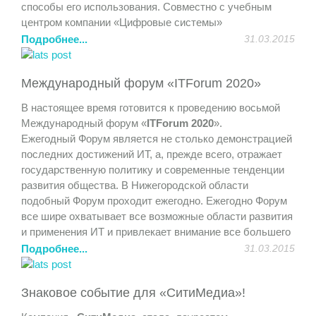
способы его использования. Совместно с учебным
центром компании «Цифровые системы»
продемонстрирована возможность дистанционного
Подробнее...
31.03.2015
обучения и совместная работа над проектами.
Участники получили полезный практический опыт и
Международный форум «ITForum 2020»
удовольствие от общения.
В настоящее время готовится к проведению восьмой
Международный форум «
ITForum 2020
».
Ежегодный Форум является не столько демонстрацией
последних достижений ИТ, а, прежде всего, отражает
государственную политику и современные тенденции
развития общества. В Нижегородской области
подобный Форум проходит ежегодно. Ежегодно Форум
все шире охватывает все возможные области развития
и применения ИТ и привлекает внимание все большего
количества участников.
Подробнее...
31.03.2015
На Форуме представлен широкий спектр возможностей
Знаковое событие для «СитиМедиа»!
для организаций и участников. Мероприятия Форума
проходят в рамках тематических конференций,