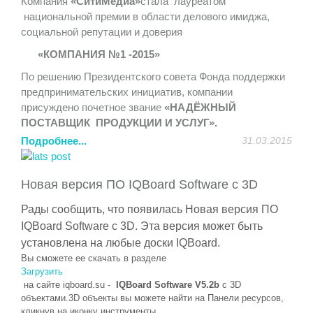
Компания
«СитиМедиа»
стала лауреатом
«круглых столов», дискуссионных клубов, заседаний
национальной премии в области делового имиджа,
секций, будет организована стендовая экспозиция.
социальной репутации и доверия
http://itforum2020.ru/?id=6595
«КОМПАНИЯ №1 -2015»
Компания «
СитиМедиа
» (http://sitimedia.ru) является
По решению Президентского совета Фонда поддержки
техническим партнером данного мероприятия.
предпринимательских инициатив, компании
Приглашаем посетить стенд компании «
СитиМедиа
»,
присуждено почетное звание
«НАДЁЖНЫЙ
на котором мы представим новейшие интерактивные
ПОСТАВЩИК ПРОДУКЦИИ И УСЛУГ».
системы и оборудование:
Подробнее...
31.03.2015
Лауреаты Премии включены в Федеральный Реестр
- интерактивный стол
Elite
Board
Современный дизайн,
Надежных компаний, сформированного для органов
широкие возможности по демонстрации контента,
государственной и муниципальной власти и
обучению, совместной работе, доступная цена и
Новая версия ПО IQBoard Software с 3D
потребительского сектора России.
надежность.
Рады сообщить, что появилась
Новая версия ПО
Успехи компании были бы невозможны без
- 4К панель
Elite
Board
UHD
LH
-84
UT
6
Качество
IQBoard Software с 3D.
Эта версия может быть
внимательного и лояльного отношения к запросам
картинки и необъятные возможности применения в
установлена на любые доски
IQBoard
.
клиентов, высокой ответственности и
образовательном процессе, в сфере рекламы, в
Вы сможете ее скачать в разделе
профессионализма.
качестве демонстрационного оборудования, не оставит
Загрузить
Нам можно доверять!
вас равнодушными.
на сайте
iqboard
.
su
-
IQBoard Software V5.2b
с 3D
объектами.3D объекты вы можете найти на Панели ресурсов,
- напольная панель
PDSIZ
42
SWNOP
Внутреннее и
кликнув на иконку инструменты.