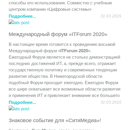
способы его использования. Совместно с учебным
центром компании «Цифровые системы»
продемонстрирована возможность дистанционного
Подробнее...
31.03.2015
обучения и совместная работа над проектами.
Участники получили полезный практический опыт и
Международный форум «ITForum 2020»
удовольствие от общения.
В настоящее время готовится к проведению восьмой
Международный форум «
ITForum 2020
».
Ежегодный Форум является не столько демонстрацией
последних достижений ИТ, а, прежде всего, отражает
государственную политику и современные тенденции
развития общества. В Нижегородской области
подобный Форум проходит ежегодно. Ежегодно Форум
все шире охватывает все возможные области развития
и применения ИТ и привлекает внимание все большего
количества участников.
Подробнее...
31.03.2015
На Форуме представлен широкий спектр возможностей
Знаковое событие для «СитиМедиа»!
для организаций и участников. Мероприятия Форума
проходят в рамках тематических конференций,