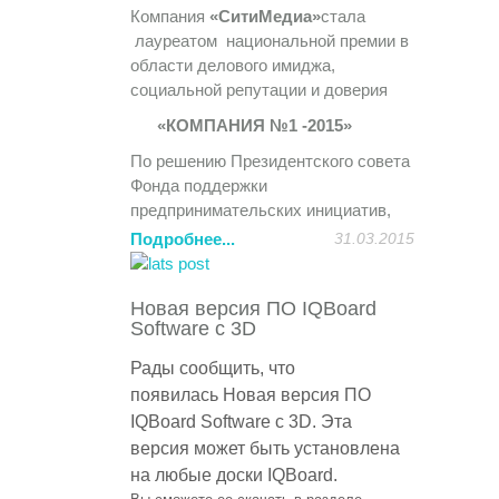
привлекает внимание все большего
Компания
«СитиМедиа»
стала
количества участников.
лауреатом национальной премии в
области делового имиджа,
На Форуме представлен широкий
социальной репутации и доверия
спектр возможностей для
«КОМПАНИЯ №1 -2015»
организаций и участников.
Мероприятия Форума проходят в
По решению Президентского совета
рамках тематических конференций,
Фонда поддержки
«круглых столов», дискуссионных
предпринимательских инициатив,
клубов, заседаний секций, будет
компании присуждено почетное
Подробнее...
31.03.2015
организована стендовая экспозиция.
звание
«НАДЁЖНЫЙ
ПОСТАВЩИК ПРОДУКЦИИ И
http://itforum2020.ru/?id=6595
Новая версия ПО IQBoard
УСЛУГ».
Software с 3D
Компания «
СитиМедиа
»
Лауреаты Премии включены в
(http://sitimedia.ru) является
Федеральный Реестр Надежных
Рады сообщить, что
техническим партнером данного
компаний, сформированного для
появилась
Новая версия ПО
мероприятия.
органов государственной и
IQBoard Software с 3D.
Эта
муниципальной власти и
Приглашаем посетить стенд
версия может быть установлена
потребительского сектора России.
компании «
СитиМедиа
», на котором
на любые доски
IQBoard
.
мы представим новейшие