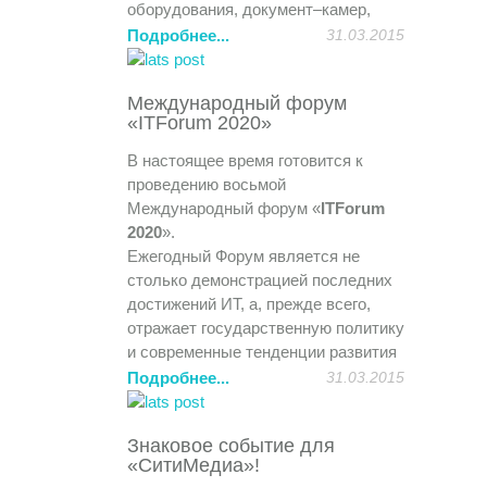
оборудования, документ–камер,
систем опроса в образовательном
Подробнее...
31.03.2015
процессе. Технические новинки и
способы его использования.
Международный форум
Совместно с учебным центром
«ITForum 2020»
компании «Цифровые системы»
продемонстрирована возможность
В настоящее время готовится к
дистанционного обучения и
проведению восьмой
совместная работа над проектами.
Международный форум «
ITForum
Участники получили полезный
2020
».
практический опыт и удовольствие
Ежегодный Форум является не
от общения.
столько демонстрацией последних
достижений ИТ, а, прежде всего,
отражает государственную политику
и современные тенденции развития
общества. В Нижегородской
Подробнее...
31.03.2015
области подобный Форум проходит
ежегодно. Ежегодно Форум все шире
Знаковое событие для
охватывает все возможные области
«СитиМедиа»!
развития и применения ИТ и