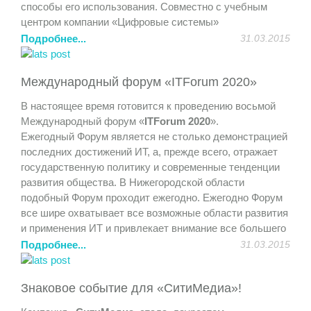
способы его использования. Совместно с учебным
центром компании «Цифровые системы»
продемонстрирована возможность дистанционного
Подробнее...
31.03.2015
обучения и совместная работа над проектами.
Участники получили полезный практический опыт и
Международный форум «ITForum 2020»
удовольствие от общения.
В настоящее время готовится к проведению восьмой
Международный форум «
ITForum 2020
».
Ежегодный Форум является не столько демонстрацией
последних достижений ИТ, а, прежде всего, отражает
государственную политику и современные тенденции
развития общества. В Нижегородской области
подобный Форум проходит ежегодно. Ежегодно Форум
все шире охватывает все возможные области развития
и применения ИТ и привлекает внимание все большего
количества участников.
Подробнее...
31.03.2015
На Форуме представлен широкий спектр возможностей
Знаковое событие для «СитиМедиа»!
для организаций и участников. Мероприятия Форума
проходят в рамках тематических конференций,