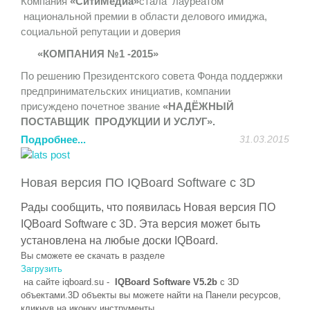
Компания
«СитиМедиа»
стала лауреатом
«круглых столов», дискуссионных клубов, заседаний
национальной премии в области делового имиджа,
секций, будет организована стендовая экспозиция.
социальной репутации и доверия
http://itforum2020.ru/?id=6595
«КОМПАНИЯ №1 -2015»
Компания «
СитиМедиа
» (http://sitimedia.ru) является
По решению Президентского совета Фонда поддержки
техническим партнером данного мероприятия.
предпринимательских инициатив, компании
Приглашаем посетить стенд компании «
СитиМедиа
»,
присуждено почетное звание
«НАДЁЖНЫЙ
на котором мы представим новейшие интерактивные
ПОСТАВЩИК ПРОДУКЦИИ И УСЛУГ».
системы и оборудование:
Подробнее...
31.03.2015
Лауреаты Премии включены в Федеральный Реестр
- интерактивный стол
Elite
Board
Современный дизайн,
Надежных компаний, сформированного для органов
широкие возможности по демонстрации контента,
государственной и муниципальной власти и
обучению, совместной работе, доступная цена и
Новая версия ПО IQBoard Software с 3D
потребительского сектора России.
надежность.
Рады сообщить, что появилась
Новая версия ПО
Успехи компании были бы невозможны без
- 4К панель
Elite
Board
UHD
LH
-84
UT
6
Качество
IQBoard Software с 3D.
Эта версия может быть
внимательного и лояльного отношения к запросам
картинки и необъятные возможности применения в
установлена на любые доски
IQBoard
.
клиентов, высокой ответственности и
образовательном процессе, в сфере рекламы, в
Вы сможете ее скачать в разделе
профессионализма.
качестве демонстрационного оборудования, не оставит
Загрузить
Нам можно доверять!
вас равнодушными.
на сайте
iqboard
.
su
-
IQBoard Software V5.2b
с 3D
объектами.3D объекты вы можете найти на Панели ресурсов,
- напольная панель
PDSIZ
42
SWNOP
Внутреннее и
кликнув на иконку инструменты.