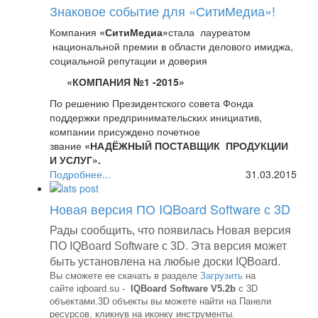
На Форуме представлен широкий спектр
Знаковое событие для «СитиМедиа»!
возможностей для организаций и участников.
Компания
«СитиМедиа»
стала лауреатом
Мероприятия Форума проходят в рамках
национальной премии в области делового имиджа,
тематических конференций, «круглых столов»,
социальной репутации и доверия
дискуссионных клубов, заседаний секций, будет
организована стендовая экспозиция.
«КОМПАНИЯ №1 -2015»
http://itforum2020.ru/?id=6595
По решению Президентского совета Фонда
Компания «
СитиМедиа
» (http://sitimedia.ru)
поддержки предпринимательских инициатив,
является техническим партнером данного
компании присуждено почетное
мероприятия.
звание
«НАДЁЖНЫЙ ПОСТАВЩИК ПРОДУКЦИИ
И УСЛУГ».
Приглашаем посетить стенд компании
Подробнее...
31.03.2015
«
СитиМедиа
», на котором мы представим
Лауреаты Премии включены в Федеральный Реестр
новейшие интерактивные системы и оборудование:
Надежных компаний, сформированного для
Новая версия ПО IQBoard Software с 3D
органов государственной и муниципальной власти и
- интерактивный стол
Elite
Board
Современный
потребительского сектора России.
дизайн, широкие возможности по демонстрации
Рады сообщить, что появилась
Новая версия
контента, обучению, совместной работе, доступная
Успехи компании были бы невозможны без
ПО IQBoard Software с 3D.
Эта версия может
цена и надежность.
внимательного и лояльного отношения к запросам
быть установлена на любые доски
IQBoard
.
клиентов, высокой ответственности и
- 4К панель
Elite
Board
UHD
LH
-84
UT
6
Качество
Вы сможете ее скачать в разделе
Загрузить
на
профессионализма.
картинки и необъятные возможности применения в
сайте
iqboard
.
su
-
IQBoard Software V5.2b
с 3D
образовательном процессе, в сфере рекламы, в
объектами.3D объекты вы можете найти на Панели
Нам можно доверять!
ресурсов, кликнув на иконку инструменты.
качестве демонстрационного оборудования, не