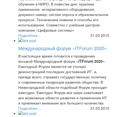
обучения в НИРО. В повестке дня: практика
применения интерактивного оборудования,
документ–камер, систем опроса в образовательном
процессе. Технические новинки и способы его
использования. Совместно с учебным центром
компании «Цифровые системы»
продемонстрирована возможность дистанционного
Подробнее...
31.03.2015
обучения и совместная работа над проектами.
Участники получили полезный практический опыт и
Международный форум «ITForum 2020»
удовольствие от общения.
В настоящее время готовится к проведению
восьмой Международный форум «
ITForum 2020
».
Ежегодный Форум является не столько
демонстрацией последних достижений ИТ, а,
прежде всего, отражает государственную политику
и современные тенденции развития общества. В
Нижегородской области подобный Форум проходит
ежегодно. Ежегодно Форум все шире охватывает
все возможные области развития и применения ИТ
и привлекает внимание все большего количества
участников.
Подробнее...
31.03.2015